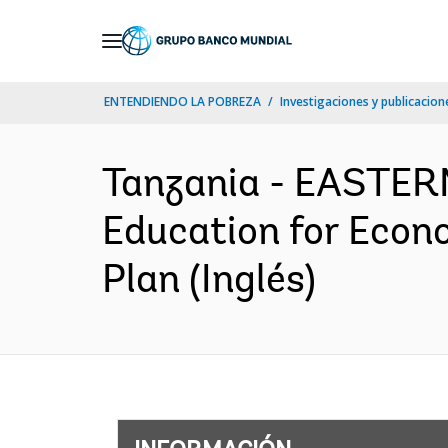
Skip
to
Main
ENTENDIENDO LA POBREZA
Investigaciones y publicacione
Navigation
Tanzania - EASTE
Education for Econ
Plan (Inglés)