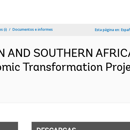
s (i)
Documentos e informes
Esta página en:
Espa
RN AND SOUTHERN AFRICA
omic Transformation Proj