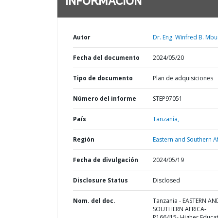
INFORMACIÓN
Autor
Dr. Eng. Winfred B. Mbu
Fecha del documento
2024/05/20
Tipo de documento
Plan de adquisiciones
Número del informe
STEP97051
País
Tanzanía,
Región
Eastern and Southern Af
Fecha de divulgación
2024/05/19
Disclosure Status
Disclosed
Nom. del doc.
Tanzania - EASTERN AN
SOUTHERN AFRICA-
P166415- Higher Educa