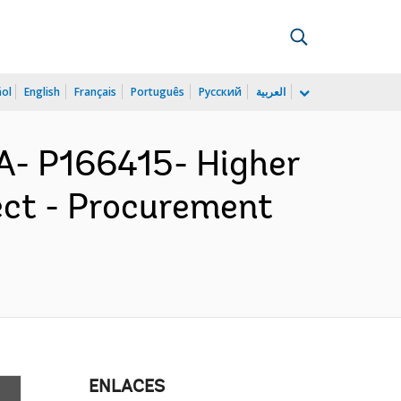
ñol
English
Français
Português
Русский
العربية
- P166415- Higher
ect - Procurement
ENLACES