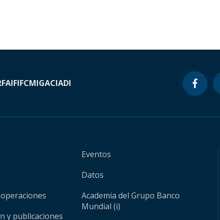
RF
AIF
IFC
MIGA
CIADI
Eventos
Datos
 operaciones
Academia del Grupo Banco
Mundial (i)
ón y publicaciones