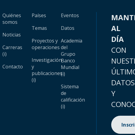
Quiénes
Países
Eventos
MANT
somos
AL
Temas
Datos
Noticias
DÍA
Proyectos y
Academia
Carreras
operaciones
del
CON
(i)
Grupo
NUEST
Investigación
Banco
Contacto
y
Mundial
ÚLTIM
publicaciones
(i)
(i)
DATOS
Sistema
Y
de
calificación
CONOC
(i)
Inscr