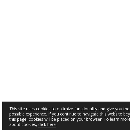
This site uses cookies to optimize functionality and give you the
possible experience. If you continue to navigate this website be
this page, cookies will be placed on your browser. To learn mor
about cookies,
click here
.