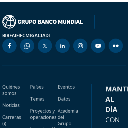
BIRF
AIF
IFC
MIGA
CIADI
Quiénes
Países
Eventos
MANT
somos
AL
Temas
Datos
Noticias
DÍA
Proyectos y
Academia
Carreras
operaciones
del
CON
(i)
Grupo