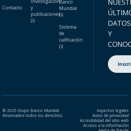
NUEST
Investigación
Banco
Contacto
y
Mundial
ÚLTIM
publicaciones
(i)
(i)
DATOS
Sistema
Y
de
calificación
CONOC
(i)
Inscr
© 2025 Grupo Banco Mundial.
Aspectos legales
Reservados todos los derechos.
Aviso de privacidad
Accesibilidad del sitio web
Acceso a la información
Alerta de fraude