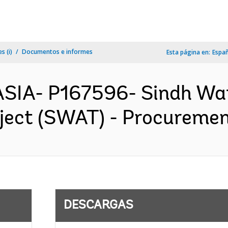
s (i)
Documentos e informes
Esta página en:
Espa
SIA- P167596- Sindh Wat
ject (SWAT) - Procurement
DESCARGAS