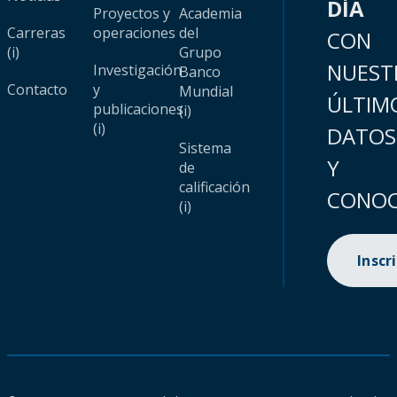
DÍA
Proyectos y
Academia
Carreras
operaciones
del
CON
(i)
Grupo
NUEST
Investigación
Banco
Contacto
y
Mundial
ÚLTIM
publicaciones
(i)
(i)
DATOS
Sistema
Y
de
calificación
CONOC
(i)
Inscr