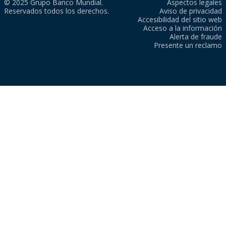
© 2025 Grupo Banco Mundial.
Aspectos legales
Reservados todos los derechos.
Aviso de privacidad
Accesibilidad del sitio web
Acceso a la información
Alerta de fraude
Presente un reclamo