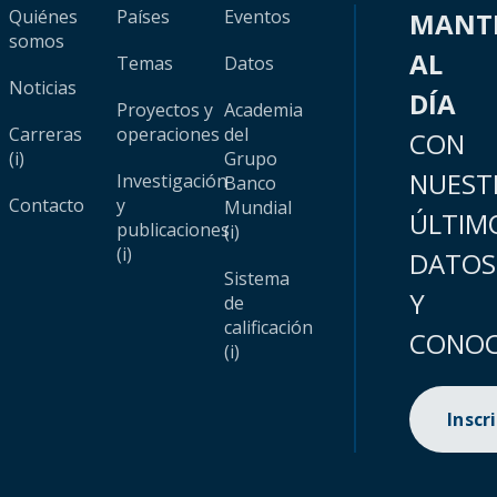
Quiénes
Países
Eventos
MANT
somos
AL
Temas
Datos
Noticias
DÍA
Proyectos y
Academia
Carreras
operaciones
del
CON
(i)
Grupo
NUEST
Investigación
Banco
Contacto
y
Mundial
ÚLTIM
publicaciones
(i)
(i)
DATOS
Sistema
Y
de
calificación
CONOC
(i)
Inscr