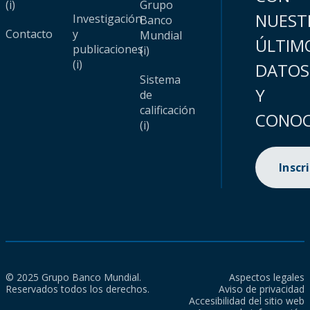
(i)
Grupo
NUEST
Investigación
Banco
Contacto
y
Mundial
ÚLTIM
publicaciones
(i)
(i)
DATOS
Sistema
Y
de
calificación
CONOC
(i)
Inscr
© 2025 Grupo Banco Mundial.
Aspectos legales
Reservados todos los derechos.
Aviso de privacidad
Accesibilidad del sitio web