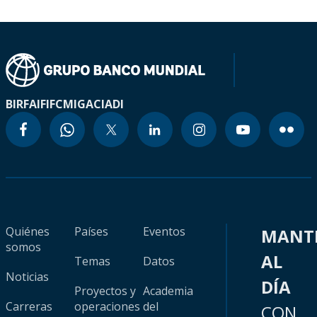
BIRF
AIF
IFC
MIGA
CIADI
Quiénes
Países
Eventos
MANT
somos
AL
Temas
Datos
Noticias
DÍA
Proyectos y
Academia
Carreras
operaciones
del
CON