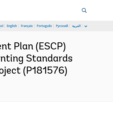
ñol
English
Français
Português
Русский
العربية
nt Plan (ESCP)
unting Standards
oject (P181576)