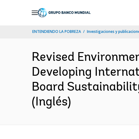
Skip
to
Main
ENTENDIENDO LA POBREZA
Investigaciones y publicacione
Navigation
Revised Environmen
Developing Interna
Board Sustainabili
(Inglés)