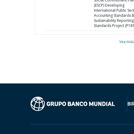
Social Commitment Pla
(ESCP) Developing
International Public Sec
Accounting Standards 
Sustainability Reporting
Standards Project (P18
Vea más
BI