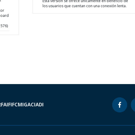
n
Esta versión se ofrece únicamente en beneficio de
los usuarios que cuentan con una conexión lenta.
tor
Board
1576)
RF
AIF
IFC
MIGA
CIADI