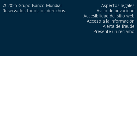
© 2025 Grupo Banco Mundial.
Aspectos legales
Reservados todos los derechos.
Aviso de privacidad
Accesibilidad del sitio web
Acceso a la información
Alerta de fraude
Presente un reclamo