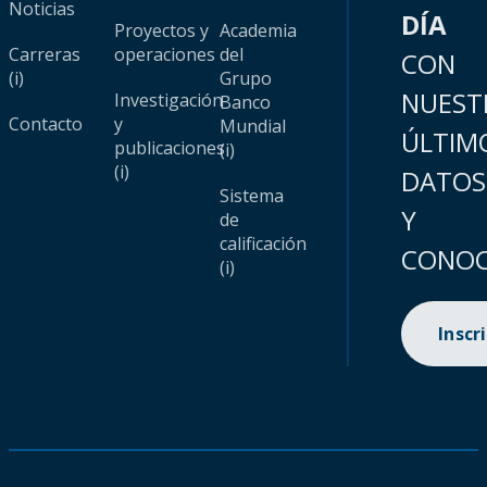
Noticias
DÍA
Proyectos y
Academia
Carreras
operaciones
del
CON
(i)
Grupo
NUEST
Investigación
Banco
Contacto
y
Mundial
ÚLTIM
publicaciones
(i)
(i)
DATOS
Sistema
Y
de
calificación
CONOC
(i)
Inscr