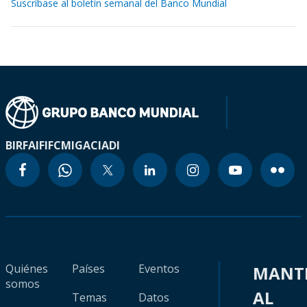
Suscríbase al boletín semanal del Banco Mundial
BIRF
AIF
IFC
MIGA
CIADI
Quiénes
Países
Eventos
MANT
somos
AL
Temas
Datos