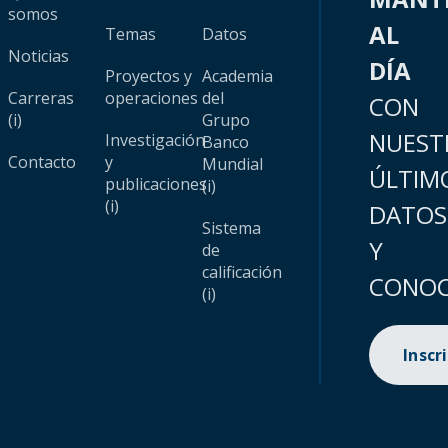
somos
AL
Temas
Datos
Noticias
DÍA
Proyectos y
Academia
Carreras
operaciones
del
CON
(i)
Grupo
NUEST
Investigación
Banco
Contacto
y
Mundial
ÚLTIM
publicaciones
(i)
(i)
DATOS
Sistema
Y
de
calificación
CONOC
(i)
Inscr