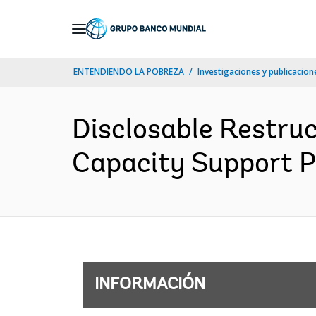
Skip
to
Main
ENTENDIENDO LA POBREZA
Investigaciones y publicacione
Navigation
Disclosable Restru
Capacity Support Pr
INFORMACIÓN