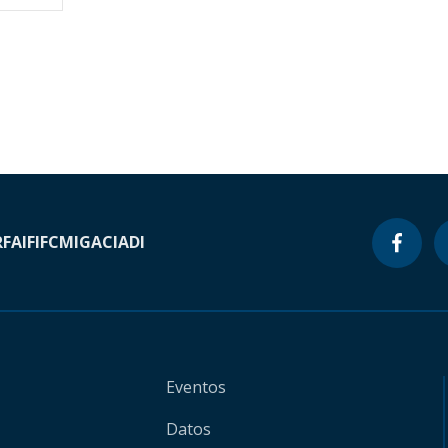
RF
AIF
IFC
MIGA
CIADI
Eventos
Datos