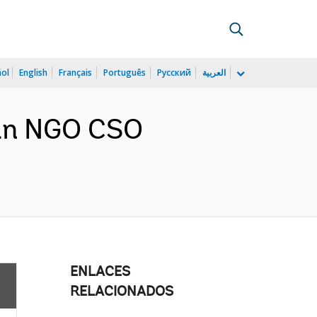
ñol
English
Français
Português
Русский
العربية
tan NGO CSO
ENLACES
RELACIONADOS