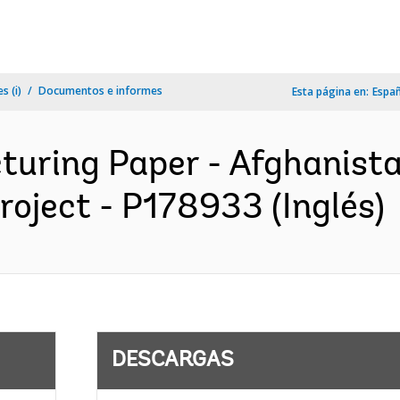
s (i)
Documentos e informes
Esta página en:
Espa
cturing Paper - Afghanis
oject - P178933 (Inglés)
DESCARGAS