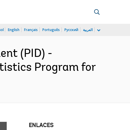
ñol
English
Français
Português
Русский
العربية
nt (PID) -
tistics Program for
ENLACES