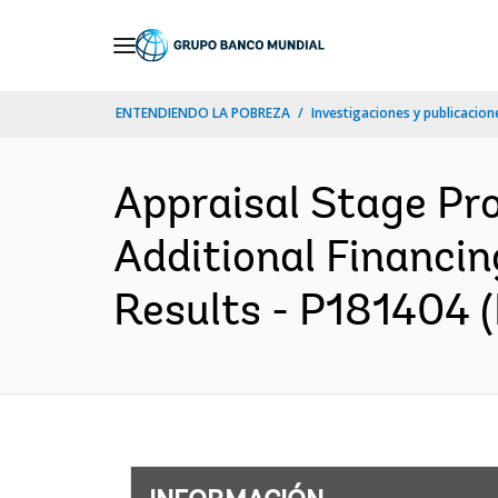
Skip
to
Main
ENTENDIENDO LA POBREZA
Investigaciones y publicacione
Navigation
Appraisal Stage Pr
Additional Financin
Results - P181404 (