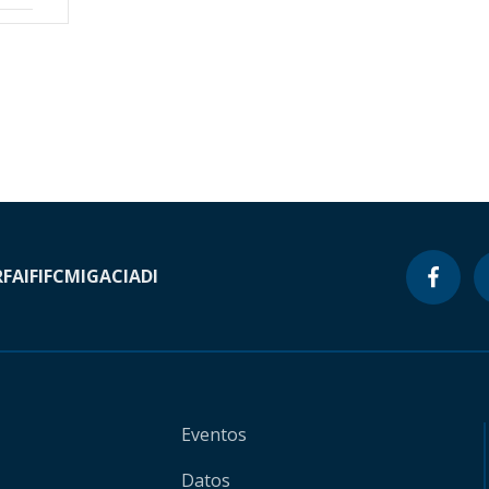
RF
AIF
IFC
MIGA
CIADI
Eventos
Datos