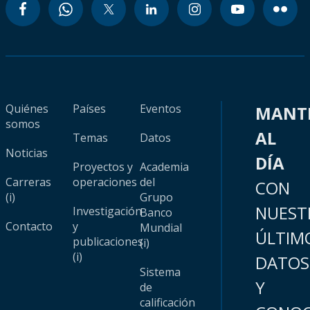
Quiénes
Países
Eventos
MANT
somos
AL
Temas
Datos
Noticias
DÍA
Proyectos y
Academia
Carreras
operaciones
del
CON
(i)
Grupo
NUEST
Investigación
Banco
Contacto
y
Mundial
ÚLTIM
publicaciones
(i)
(i)
DATOS
Sistema
Y
de
calificación