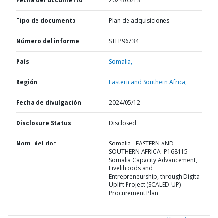
Fecha del documento
2024/05/13
Tipo de documento
Plan de adquisiciones
Número del informe
STEP96734
País
Somalia,
Región
Eastern and Southern Africa,
Fecha de divulgación
2024/05/12
Disclosure Status
Disclosed
Nom. del doc.
Somalia - EASTERN AND
SOUTHERN AFRICA- P168115-
Somalia Capacity Advancement,
Livelihoods and
Entrepreneurship, through Digital
Uplift Project (SCALED-UP) -
Procurement Plan