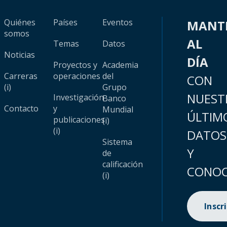
Quiénes
Países
Eventos
MANT
somos
AL
Temas
Datos
Noticias
DÍA
Proyectos y
Academia
Carreras
operaciones
del
CON
(i)
Grupo
NUEST
Investigación
Banco
Contacto
y
Mundial
ÚLTIM
publicaciones
(i)
(i)
DATOS
Sistema
Y
de
calificación
CONOC
(i)
Inscr