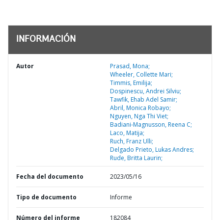
INFORMACIÓN
Autor
Prasad, Mona;
Wheeler, Collette Mari;
Timmis, Emilija;
Dospinescu, Andrei Silviu;
Tawfik, Ehab Adel Samir;
Abril, Monica Robayo;
Nguyen, Nga Thi Viet;
Badiani-Magnusson, Reena C;
Laco, Matija;
Ruch, Franz Ulli;
Delgado Prieto, Lukas Andres;
Rude, Britta Laurin;
Fecha del documento
2023/05/16
Tipo de documento
Informe
Número del informe
182084