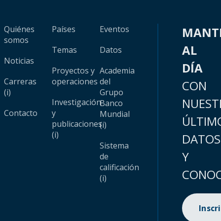
Quiénes
Países
Eventos
MANT
somos
AL
Temas
Datos
Noticias
DÍA
Proyectos y
Academia
Carreras
operaciones
del
CON
(i)
Grupo
NUEST
Investigación
Banco
Contacto
y
Mundial
ÚLTIM
publicaciones
(i)
(i)
DATOS
Sistema
Y
de
calificación
CONOC
(i)
Inscr