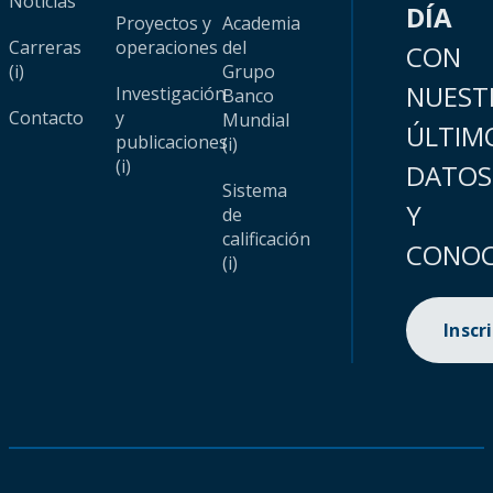
Noticias
DÍA
Proyectos y
Academia
Carreras
operaciones
del
CON
(i)
Grupo
NUEST
Investigación
Banco
Contacto
y
Mundial
ÚLTIM
publicaciones
(i)
(i)
DATOS
Sistema
Y
de
calificación
CONOC
(i)
Inscr