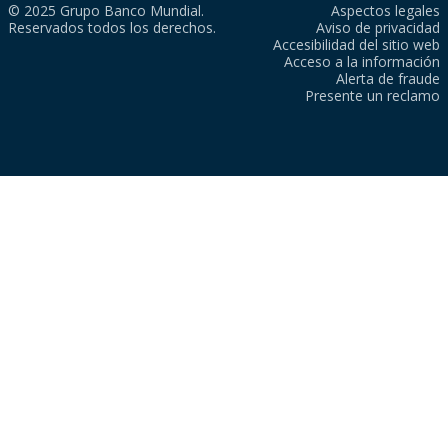
© 2025 Grupo Banco Mundial.
Aspectos legales
Reservados todos los derechos.
Aviso de privacidad
Accesibilidad del sitio web
Acceso a la información
Alerta de fraude
Presente un reclamo