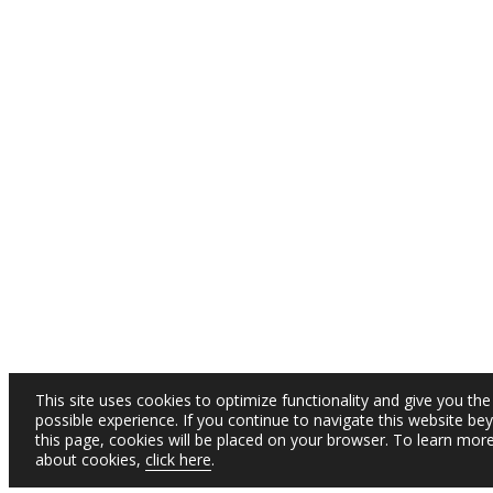
This site uses cookies to optimize functionality and give you the
possible experience. If you continue to navigate this website be
this page, cookies will be placed on your browser. To learn mor
about cookies,
click here
.