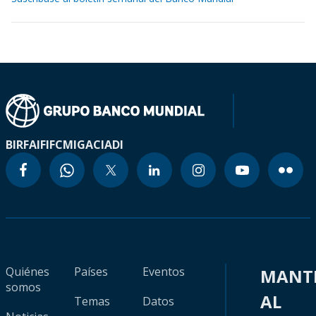
BIRF
AIF
IFC
MIGA
CIADI
Quiénes
Países
Eventos
MANT
somos
AL
Temas
Datos