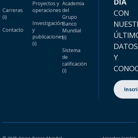
DÍA
Proyectos y
Academia
Carreras
operaciones
del
CON
(i)
Grupo
NUEST
Investigación
Banco
Contacto
y
Mundial
ÚLTIM
publicaciones
(i)
(i)
DATOS
Sistema
Y
de
calificación
CONOC
(i)
Inscr