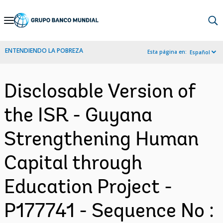
Skip
to
Main
ENTENDIENDO LA POBREZA
Esta página en:
Español
Navigation
Disclosable Version of
the ISR - Guyana
Strengthening Human
Capital through
Education Project -
P177741 - Sequence No :