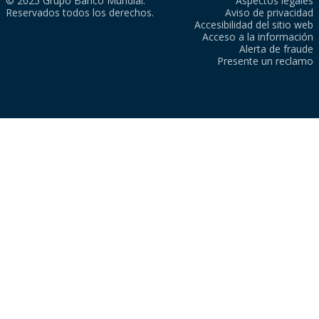
© 2025 Grupo Banco Mundial.
Aspectos legales
Reservados todos los derechos.
Aviso de privacidad
Accesibilidad del sitio web
Acceso a la información
Alerta de fraude
Presente un reclamo