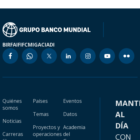
BIRF
AIF
IFC
MIGA
CIADI
Quiénes
Países
Eventos
MANT
somos
AL
Temas
Datos
Noticias
DÍA
Proyectos y
Academia
Carreras
operaciones
del
CON