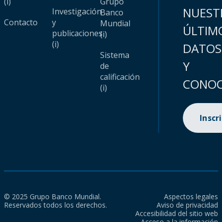
(i)
Grupo
NUEST
Investigación
Banco
Contacto
y
Mundial
ÚLTIM
publicaciones
(i)
(i)
DATOS
Sistema
Y
de
calificación
CONOC
(i)
Inscr
© 2025 Grupo Banco Mundial.
Aspectos legales
Reservados todos los derechos.
Aviso de privacidad
Accesibilidad del sitio web
Acceso a la información