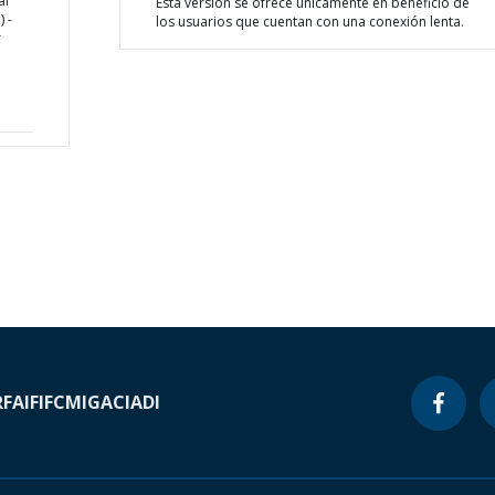
al
Esta versión se ofrece únicamente en beneficio de
 -
los usuarios que cuentan con una conexión lenta.
r
RF
AIF
IFC
MIGA
CIADI