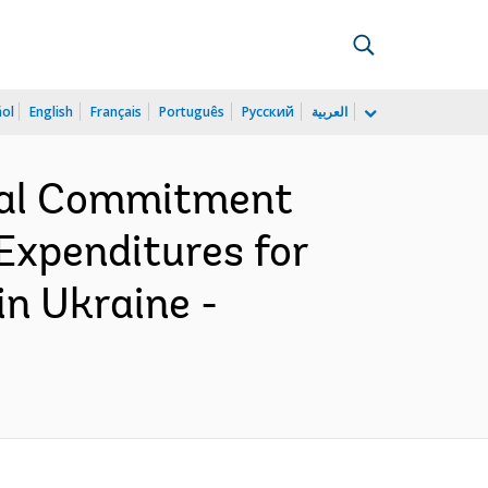
ñol
English
Français
Português
Русский
العربية
cial Commitment
 Expenditures for
n Ukraine -