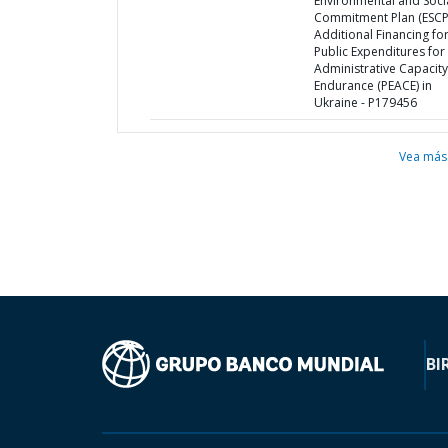
Environmental and Soci
Commitment Plan (ESCP)
Additional Financing fo
Public Expenditures for
Administrative Capacity
Endurance (PEACE) in
Ukraine - P179456
Vea más
BI