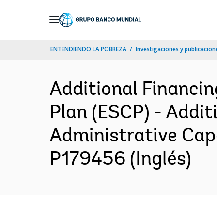
Skip
to
Main
ENTENDIENDO LA POBREZA
Investigaciones y publicacione
Navigation
Additional Financi
Plan (ESCP) - Addit
Administrative Cap
P179456 (Inglés)