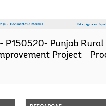
s (i)
Documentos e informes
Esta página en:
Espa
- P150520- Punjab Rural
Improvement Project - Pr