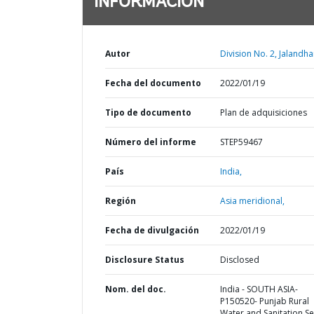
INFORMACIÓN
Autor
Division No. 2, Jalandha
Fecha del documento
2022/01/19
Tipo de documento
Plan de adquisiciones
Número del informe
STEP59467
País
India,
Región
Asia meridional,
Fecha de divulgación
2022/01/19
Disclosure Status
Disclosed
Nom. del doc.
India - SOUTH ASIA-
P150520- Punjab Rural
Water and Sanitation Se