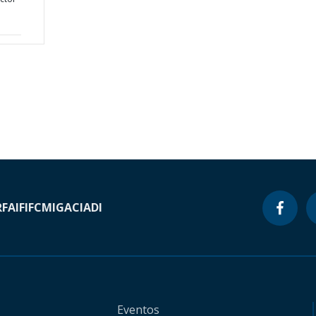
RF
AIF
IFC
MIGA
CIADI
Eventos