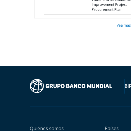
Improvement Project -
Procurement Plan
Vea más
BI
Quiénes somos
Países