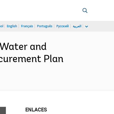
ñol
English
Français
Português
Русский
العربية
 Water and
ocurement Plan
ENLACES