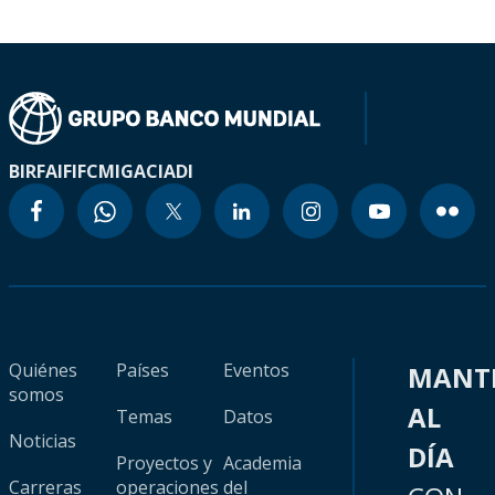
BIRF
AIF
IFC
MIGA
CIADI
Quiénes
Países
Eventos
MANT
somos
AL
Temas
Datos
Noticias
DÍA
Proyectos y
Academia
Carreras
operaciones
del