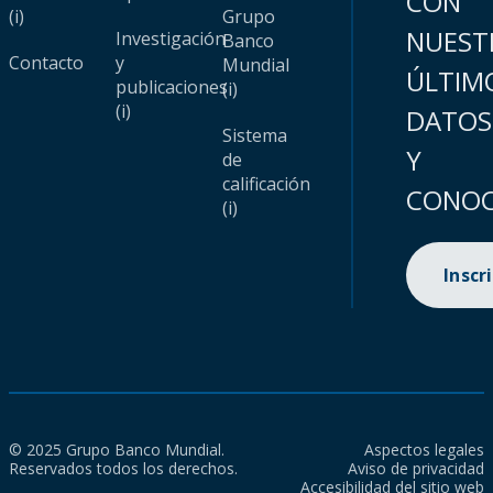
CON
(i)
Grupo
NUEST
Investigación
Banco
Contacto
y
Mundial
ÚLTIM
publicaciones
(i)
(i)
DATOS
Sistema
Y
de
calificación
CONOC
(i)
Inscr
© 2025 Grupo Banco Mundial.
Aspectos legales
Reservados todos los derechos.
Aviso de privacidad
Accesibilidad del sitio web