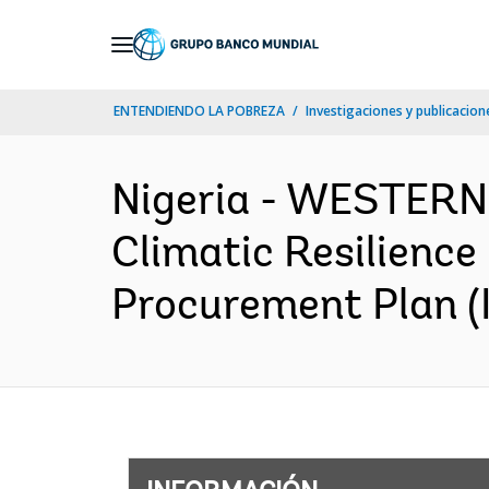
Skip
to
Main
ENTENDIENDO LA POBREZA
Investigaciones y publicacione
Navigation
Nigeria - WESTER
Climatic Resilienc
Procurement Plan (I