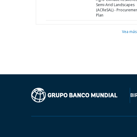
Semi-Arid Landscapes
(ACReSAL) - Procureme
Plan
Vea más
BI