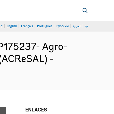
ñol
English
Français
Português
Русский
العربية
P175237- Agro-
 (ACReSAL) -
ENLACES