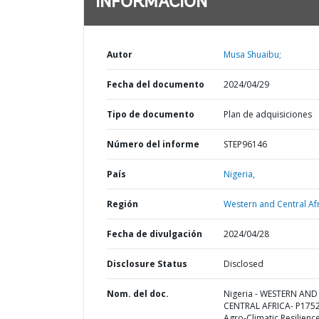
INFORMACIÓN
Autor
Musa Shuaibu;
Fecha del documento
2024/04/29
Tipo de documento
Plan de adquisiciones
Número del informe
STEP96146
País
Nigeria,
Región
Western and Central Afr
Fecha de divulgación
2024/04/28
Disclosure Status
Disclosed
Nom. del doc.
Nigeria - WESTERN AND
CENTRAL AFRICA- P175
Agro-Climatic Resilience