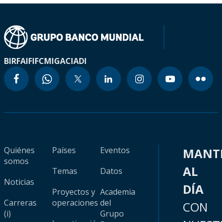
BIRF
AIF
IFC
MIGA
CIADI
Quiénes
Países
Eventos
MANT
somos
AL
Temas
Datos
Noticias
DÍA
Proyectos y
Academia
Carreras
operaciones
del
CON
(i)
Grupo