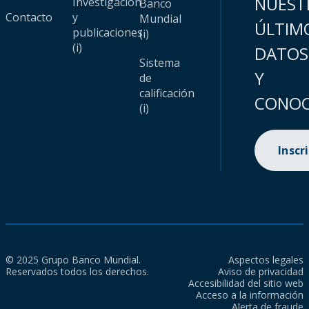
NUEST
Investigación
Banco
Contacto
y
Mundial
ÚLTIM
publicaciones
(i)
(i)
DATOS
Sistema
Y
de
calificación
CONOC
(i)
Inscr
© 2025 Grupo Banco Mundial.
Aspectos legales
Reservados todos los derechos.
Aviso de privacidad
Accesibilidad del sitio web
Acceso a la información
Alerta de fraude