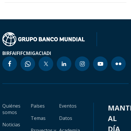
BIRF
AIF
IFC
MIGA
CIADI
Quiénes
Países
Eventos
MANT
somos
AL
Temas
Datos
Noticias
DÍA
Proyectos y
Academia