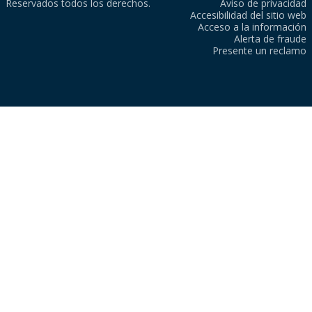
Reservados todos los derechos.
Aviso de privacidad
Accesibilidad del sitio web
Acceso a la información
Alerta de fraude
Presente un reclamo