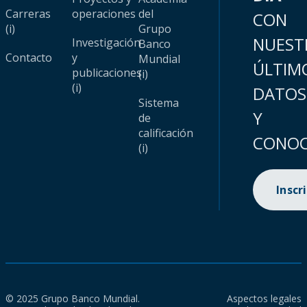
Carreras
operaciones
del
CON
(i)
Grupo
NUEST
Investigación
Banco
Contacto
y
Mundial
ÚLTIM
publicaciones
(i)
(i)
DATOS
Sistema
Y
de
calificación
CONOC
(i)
Inscr
© 2025 Grupo Banco Mundial.
Aspectos legales