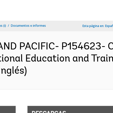
s (i)
Documentos e informes
Esta página en:
Espa
 AND PACIFIC- P154623- C
ional Education and Train
nglés)