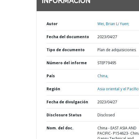
INFORMACIÓN
Autor
Wei, Brian Li Yuen;
Fecha del documento
2023/04/27
Tipo de documento
Plan de adquisiciones
Número del informe
STEP79495
País
China,
Región
Asia oriental y el Pacífic
Fecha de divulgación
2023/04/27
Disclosure Status
Disclosed
Nom. del doc.
China - EAST ASIA AND
PACIFIC- P154623- Chin
Gansu Technical and