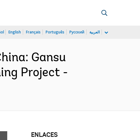
ñol
English
Français
Português
Русский
العربية
hina: Gansu
ing Project -
ENLACES