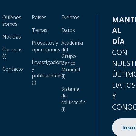
Quiénes
Países
Eventos
MANT
somos
AL
Temas
Datos
Noticias
DÍA
Proyectos y
Academia
Carreras
operaciones
del
CON
(i)
Grupo
NUEST
Investigación
Banco
Contacto
y
Mundial
ÚLTIM
publicaciones
(i)
(i)
DATOS
Sistema
Y
de
calificación
CONOC
(i)
Inscr