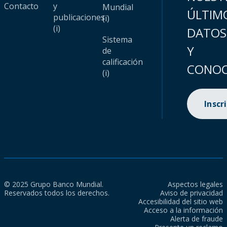
Contacto
y
Mundial
ÚLTIM
publicaciones
(i)
(i)
DATOS
Sistema
Y
de
calificación
CONOC
(i)
Inscr
© 2025 Grupo Banco Mundial.
Aspectos legales
Reservados todos los derechos.
Aviso de privacidad
Accesibilidad del sitio web
Acceso a la información
Alerta de fraude