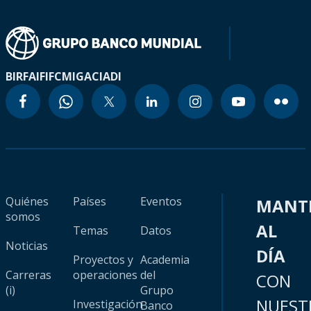
BIRF
AIF
IFC
MIGA
CIADI
Quiénes
Países
Eventos
MANT
somos
AL
Temas
Datos
Noticias
DÍA
Proyectos y
Academia
Carreras
operaciones
del
CON
(i)
Grupo
NUEST
Investigación
Banco