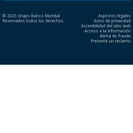
© 2025 Grupo Banco Mundial.
Aspectos legales
Reservados todos los derechos.
Aviso de privacidad
Accesibilidad del sitio web
Acceso a la información
Alerta de fraude
Presente un reclamo