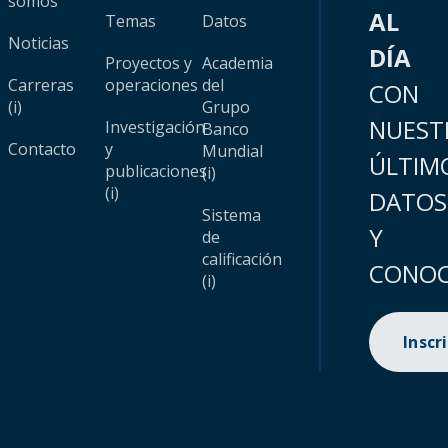
somos
AL
Temas
Datos
Noticias
DÍA
Proyectos y
Academia
Carreras
operaciones
del
CON
(i)
Grupo
NUEST
Investigación
Banco
Contacto
y
Mundial
ÚLTIM
publicaciones
(i)
(i)
DATOS
Sistema
Y
de
calificación
CONOC
(i)
Inscr