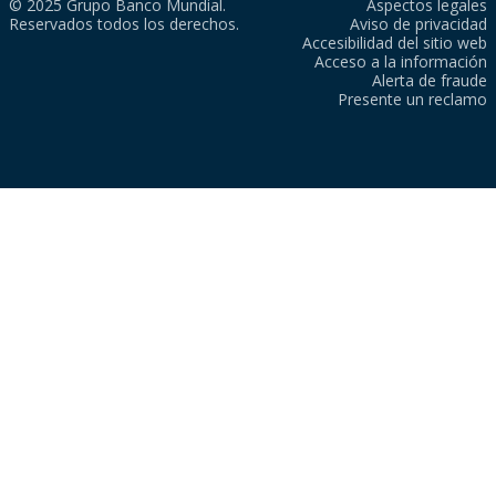
© 2025 Grupo Banco Mundial.
Aspectos legales
Reservados todos los derechos.
Aviso de privacidad
Accesibilidad del sitio web
Acceso a la información
Alerta de fraude
Presente un reclamo