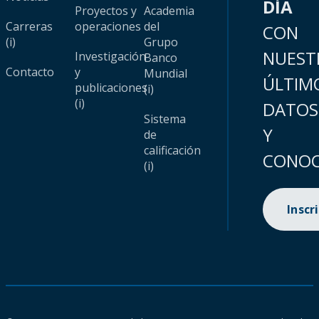
DÍA
Proyectos y
Academia
Carreras
operaciones
del
CON
(i)
Grupo
NUEST
Investigación
Banco
Contacto
y
Mundial
ÚLTIM
publicaciones
(i)
(i)
DATOS
Sistema
Y
de
calificación
CONOC
(i)
Inscr