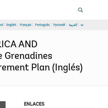
ñol
English
Français
Português
Русский
العربية
ERICA AND
e Grenadines
rement Plan (Inglés)
ENLACES