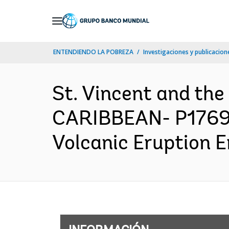
Skip
to
Main
ENTENDIENDO LA POBREZA
Investigaciones y publicacione
Navigation
St. Vincent and th
CARIBBEAN- P17694
Volcanic Eruption E