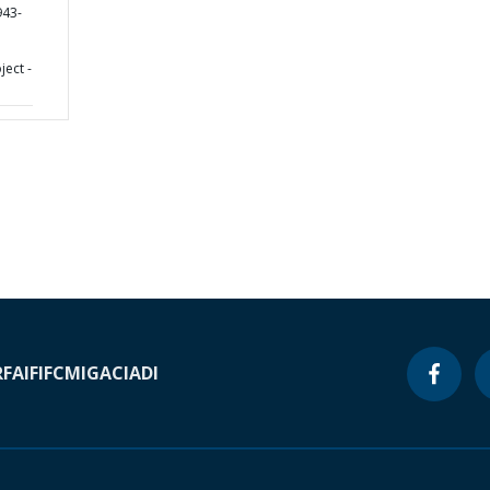
43-
ect -
RF
AIF
IFC
MIGA
CIADI