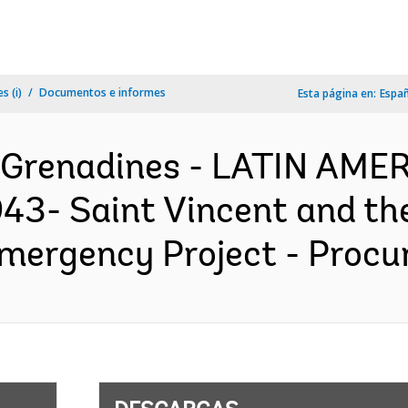
s (i)
Documentos e informes
Esta página en:
Espa
e Grenadines - LATIN AM
3- Saint Vincent and th
mergency Project - Procu