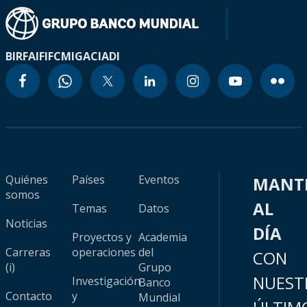
BIRF
AIF
IFC
MIGA
CIADI
Quiénes
Países
Eventos
MANT
somos
AL
Temas
Datos
Noticias
DÍA
Proyectos y
Academia
Carreras
operaciones
del
CON
(i)
Grupo
NUEST
Investigación
Banco
Contacto
y
Mundial