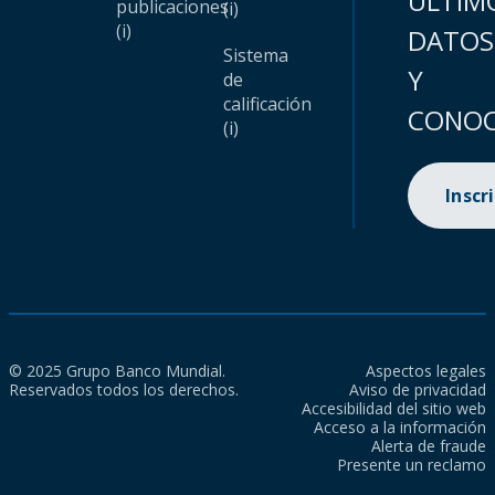
ÚLTIM
publicaciones
(i)
(i)
DATOS
Sistema
Y
de
calificación
CONOC
(i)
Inscr
© 2025 Grupo Banco Mundial.
Aspectos legales
Reservados todos los derechos.
Aviso de privacidad
Accesibilidad del sitio web
Acceso a la información
Alerta de fraude
Presente un reclamo