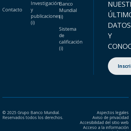
NUEST
Investigación
Banco
Contacto
y
Mundial
ÚLTIM
publicaciones
(i)
(i)
DATOS
Sistema
Y
de
calificación
CONOC
(i)
Inscr
© 2025 Grupo Banco Mundial.
Aspectos legales
Reservados todos los derechos.
Aviso de privacidad
Accesibilidad del sitio web
Acceso a la información