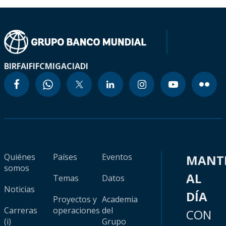
BIRF
AIF
IFC
MIGA
CIADI
Quiénes
Países
Eventos
MANT
somos
AL
Temas
Datos
Noticias
DÍA
Proyectos y
Academia
Carreras
operaciones
del
CON
(i)
Grupo