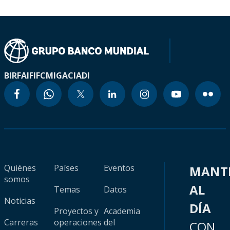
BIRF
AIF
IFC
MIGA
CIADI
Quiénes
Países
Eventos
MANT
somos
AL
Temas
Datos
Noticias
DÍA
Proyectos y
Academia
Carreras
operaciones
del
CON