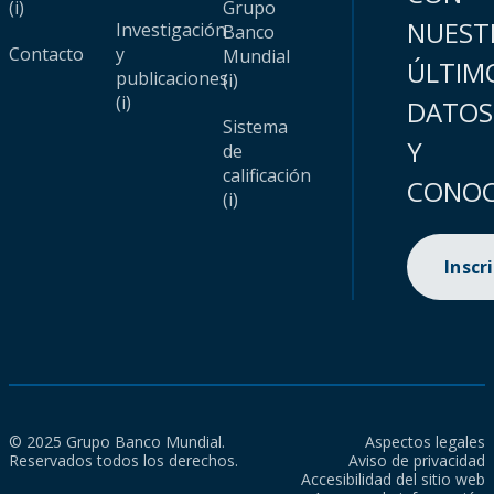
(i)
Grupo
NUEST
Investigación
Banco
Contacto
y
Mundial
ÚLTIM
publicaciones
(i)
(i)
DATOS
Sistema
Y
de
calificación
CONOC
(i)
Inscr
© 2025 Grupo Banco Mundial.
Aspectos legales
Reservados todos los derechos.
Aviso de privacidad
Accesibilidad del sitio web