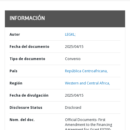
INFORMACIÓN
Autor
LEGKL;
Fecha del documento
2025/04/15
Tipo de documento
Convenio
País
República Centroafricana,
Región
Western and Central Africa,
Fecha de divulgación
2025/04/15
Disclosure Status
Disclosed
Nom. del doc.
Official Documents- First
Amendment to the Financing
Agreement for Grant E3700-