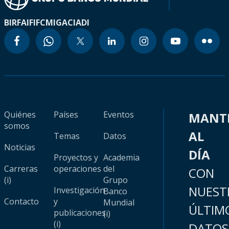
BIRF
AIF
IFC
MIGA
CIADI
Quiénes
Países
Eventos
MANT
somos
AL
Temas
Datos
Noticias
DÍA
Proyectos y
Academia
Carreras
operaciones
del
CON
(i)
Grupo
NUEST
Investigación
Banco
Contacto
y
Mundial
ÚLTIM
publicaciones
(i)
(i)
DATOS