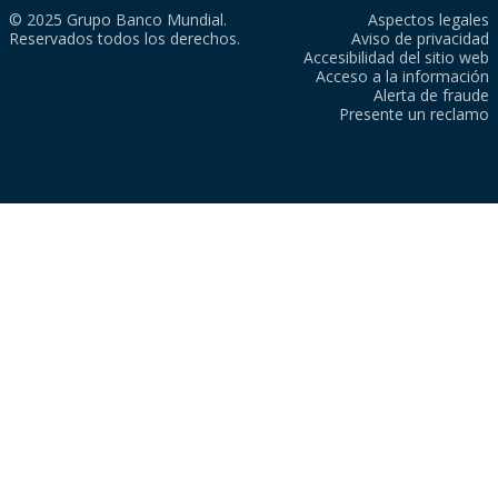
© 2025 Grupo Banco Mundial.
Aspectos legales
Reservados todos los derechos.
Aviso de privacidad
Accesibilidad del sitio web
Acceso a la información
Alerta de fraude
Presente un reclamo