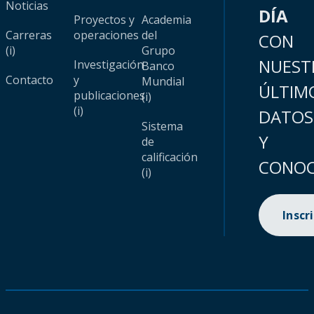
Noticias
DÍA
Proyectos y
Academia
Carreras
operaciones
del
CON
(i)
Grupo
NUEST
Investigación
Banco
Contacto
y
Mundial
ÚLTIM
publicaciones
(i)
(i)
DATOS
Sistema
Y
de
calificación
CONOC
(i)
Inscr