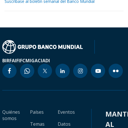
Suscríbase al boletín semanal del Banco Mundial
BIRF
AIF
IFC
MIGA
CIADI
Quiénes
Países
Eventos
MANT
somos
AL
Temas
Datos