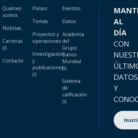
Quiénes
Países
Eventos
MANT
somos
AL
Temas
Datos
Noticias
DÍA
Proyectos y
Academia
Carreras
operaciones
del
CON
(i)
Grupo
NUEST
Investigación
Banco
Contacto
y
Mundial
ÚLTIM
publicaciones
(i)
(i)
DATOS
Sistema
Y
de
calificación
CONOC
(i)
Inscr