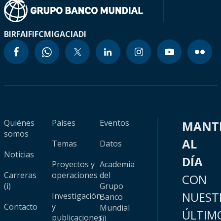
BIRF
AIF
IFC
MIGA
CIADI
Quiénes
Países
Eventos
MANT
somos
AL
Temas
Datos
Noticias
DÍA
Proyectos y
Academia
Carreras
operaciones
del
CON
(i)
Grupo
NUEST
Investigación
Banco
Contacto
y
Mundial
ÚLTIM
publicaciones
(i)