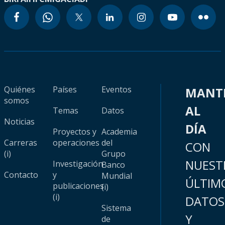
Quiénes
Países
Eventos
MANT
somos
AL
Temas
Datos
Noticias
DÍA
Proyectos y
Academia
Carreras
operaciones
del
CON
(i)
Grupo
NUEST
Investigación
Banco
Contacto
y
Mundial
ÚLTIM
publicaciones
(i)
(i)
DATOS
Sistema
Y
de