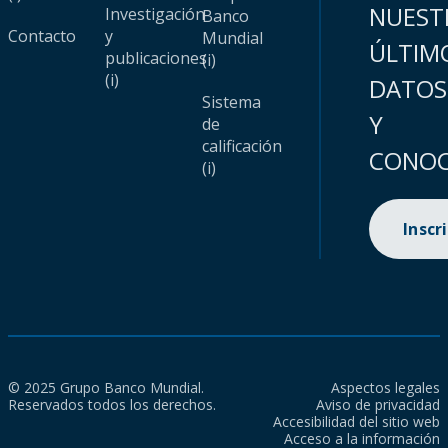
NUEST
Investigación
Banco
Contacto
y
Mundial
ÚLTIM
publicaciones
(i)
(i)
DATOS
Sistema
Y
de
calificación
CONOC
(i)
Inscr
© 2025 Grupo Banco Mundial.
Aspectos legales
Reservados todos los derechos.
Aviso de privacidad
Accesibilidad del sitio web
Acceso a la información