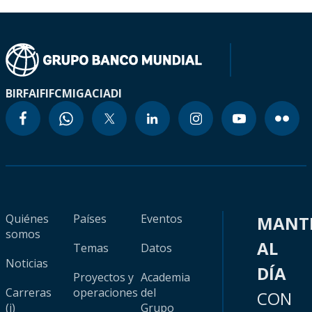
BIRF
AIF
IFC
MIGA
CIADI
Quiénes
Países
Eventos
MANT
somos
AL
Temas
Datos
Noticias
DÍA
Proyectos y
Academia
Carreras
operaciones
del
CON
(i)
Grupo