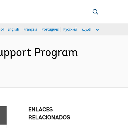
ñol
English
Français
Português
Русский
العربية
Support Program
ENLACES
RELACIONADOS