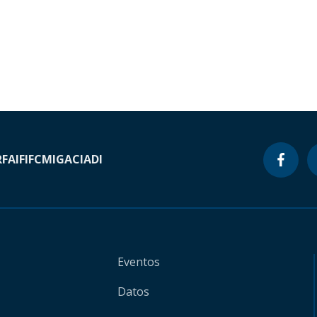
RF
AIF
IFC
MIGA
CIADI
Eventos
Datos