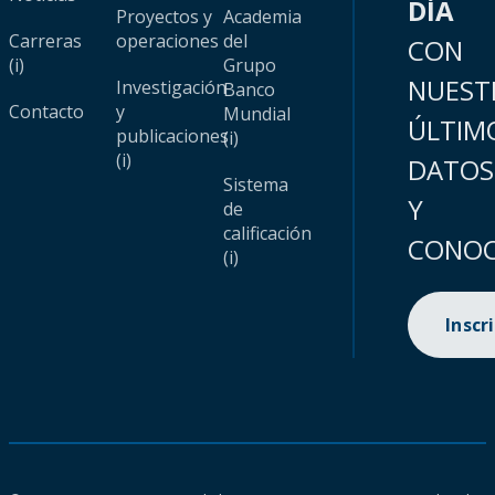
DÍA
Proyectos y
Academia
Carreras
operaciones
del
CON
(i)
Grupo
NUEST
Investigación
Banco
Contacto
y
Mundial
ÚLTIM
publicaciones
(i)
(i)
DATOS
Sistema
Y
de
calificación
CONOC
(i)
Inscr