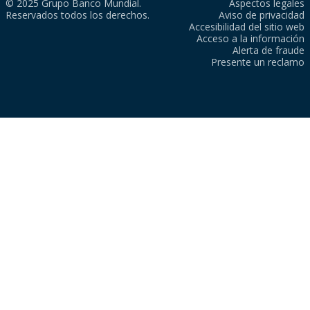
© 2025 Grupo Banco Mundial.
Aspectos legales
Reservados todos los derechos.
Aviso de privacidad
Accesibilidad del sitio web
Acceso a la información
Alerta de fraude
Presente un reclamo