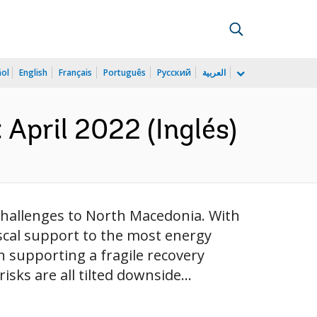
ñol
English
Français
Português
Русский
العربية
April 2022 (Inglés)
challenges to North Macedonia. With
iscal support to the most energy
 supporting a fragile recovery
sks are all tilted downside...