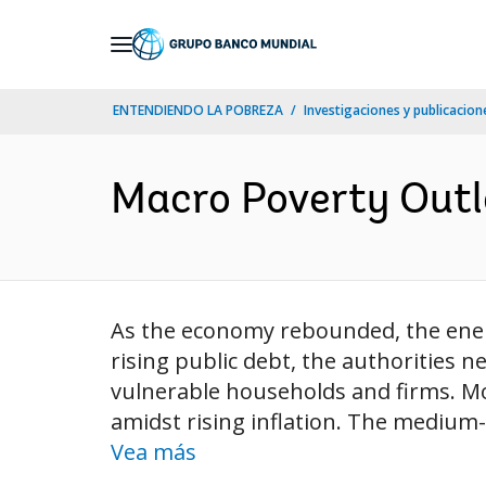
Skip
to
Main
ENTENDIENDO LA POBREZA
Investigaciones y publicacione
Navigation
Macro Poverty Outlo
As the economy rebounded, the ener
rising public debt, the authorities 
vulnerable households and firms. Mo
amidst rising inflation. The medium-t
Vea más