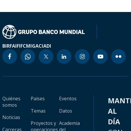
BIRF
AIF
IFC
MIGA
CIADI
Quiénes
Países
Eventos
MANT
somos
AL
Temas
Datos
Noticias
DÍA
Proyectos y
Academia
Carreras
operaciones
del