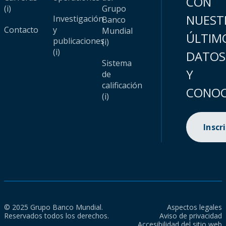
CON
(i)
Grupo
NUEST
Investigación
Banco
Contacto
y
Mundial
ÚLTIM
publicaciones
(i)
(i)
DATOS
Sistema
Y
de
calificación
CONOC
(i)
Inscr
© 2025 Grupo Banco Mundial.
Aspectos legales
Reservados todos los derechos.
Aviso de privacidad
Accesibilidad del sitio web