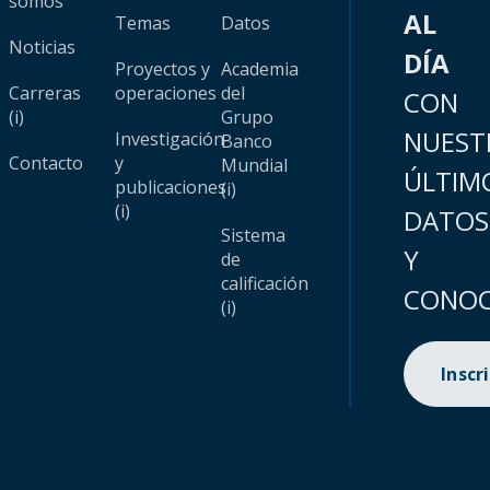
somos
AL
Temas
Datos
Noticias
DÍA
Proyectos y
Academia
Carreras
operaciones
del
CON
(i)
Grupo
NUEST
Investigación
Banco
Contacto
y
Mundial
ÚLTIM
publicaciones
(i)
(i)
DATOS
Sistema
Y
de
calificación
CONOC
(i)
Inscr