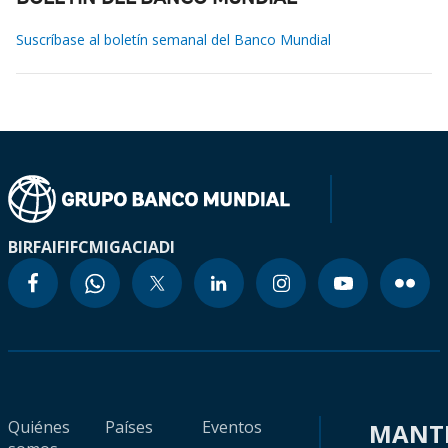
Suscríbase al boletín semanal del Banco Mundial
BIRF
AIF
IFC
MIGA
CIADI
Quiénes
Países
Eventos
MANT