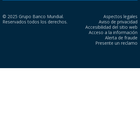
© 2025 Grupo Banco Mundial.
Aspectos legales
Reservados todos los derechos.
Aviso de privacidad
Accesibilidad del sitio web
Acceso a la información
Alerta de fraude
Presente un reclamo