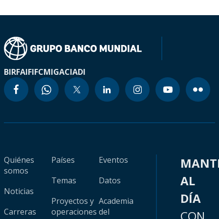
BIRF
AIF
IFC
MIGA
CIADI
Quiénes
Países
Eventos
MANT
somos
AL
Temas
Datos
Noticias
DÍA
Proyectos y
Academia
Carreras
operaciones
del
CON