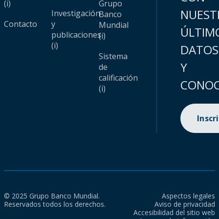
(i)
Grupo
NUEST
Investigación
Banco
Contacto
y
Mundial
ÚLTIM
publicaciones
(i)
(i)
DATOS
Sistema
Y
de
calificación
CONOC
(i)
Inscr
© 2025 Grupo Banco Mundial.
Aspectos legales
Reservados todos los derechos.
Aviso de privacidad
Accesibilidad del sitio web