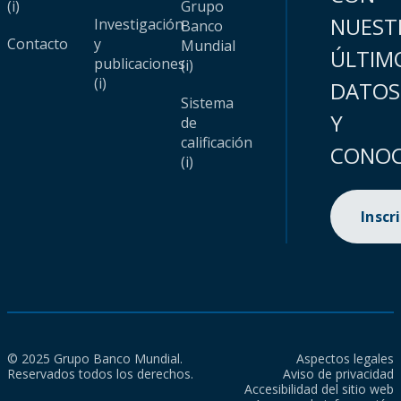
(i)
Grupo
NUEST
Investigación
Banco
Contacto
y
Mundial
ÚLTIM
publicaciones
(i)
(i)
DATOS
Sistema
Y
de
calificación
CONOC
(i)
Inscr
© 2025 Grupo Banco Mundial.
Aspectos legales
Reservados todos los derechos.
Aviso de privacidad
Accesibilidad del sitio web