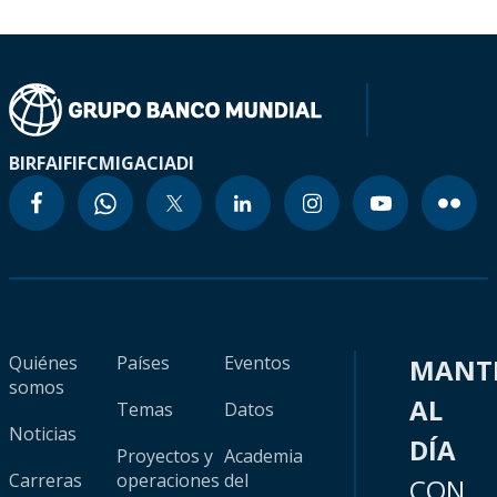
BIRF
AIF
IFC
MIGA
CIADI
Quiénes
Países
Eventos
MANT
somos
AL
Temas
Datos
Noticias
DÍA
Proyectos y
Academia
Carreras
operaciones
del
CON