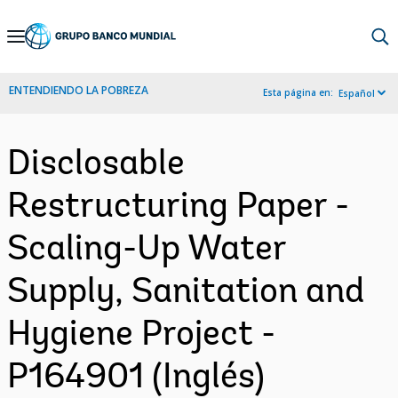
Skip
to
Main
ENTENDIENDO LA POBREZA
Esta página en:
Español
Navigation
Disclosable
Restructuring Paper -
Scaling-Up Water
Supply, Sanitation and
Hygiene Project -
P164901 (Inglés)