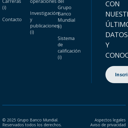
Carreras
operaciones
del
CON
(i)
Grupo
NUEST
Investigación
Banco
Contacto
y
Mundial
ÚLTIM
publicaciones
(i)
(i)
DATOS
Sistema
Y
de
calificación
CONOC
(i)
Inscr
© 2025 Grupo Banco Mundial.
Aspectos legales
Reservados todos los derechos.
Aviso de privacidad