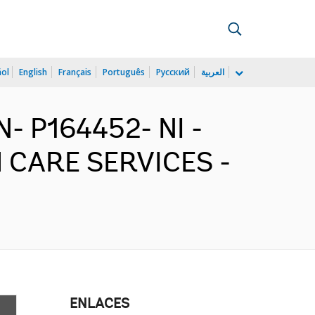
ñol
English
Français
Português
Русский
العربية
- P164452- NI -
 CARE SERVICES -
ENLACES