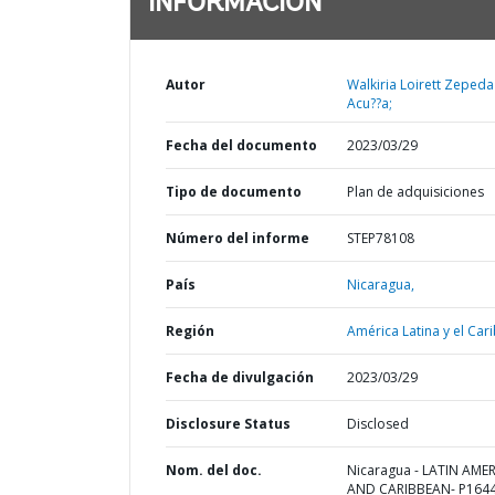
INFORMACIÓN
Autor
Walkiria Loirett Zepeda
Acu??a;
Fecha del documento
2023/03/29
Tipo de documento
Plan de adquisiciones
Número del informe
STEP78108
País
Nicaragua,
Región
América Latina y el Cari
Fecha de divulgación
2023/03/29
Disclosure Status
Disclosed
Nom. del doc.
Nicaragua - LATIN AME
AND CARIBBEAN- P1644