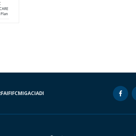
C
 CARE
 Plan
RF
AIF
IFC
MIGA
CIADI