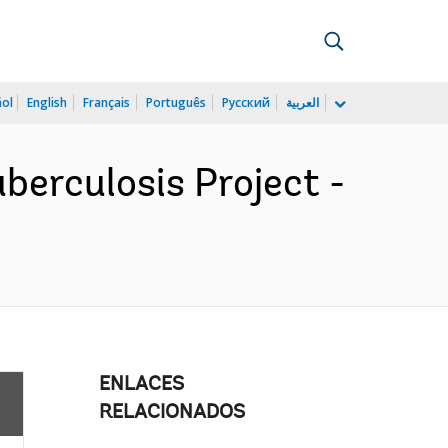
ñol
English
Français
Português
Русский
العربية
berculosis Project -
ENLACES
RELACIONADOS