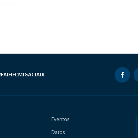
RF
AIF
IFC
MIGA
CIADI
Eventos
Datos